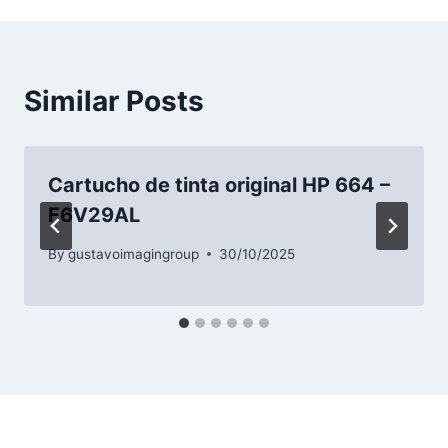
Similar Posts
Cartucho de tinta original HP 664 –
F6V29AL
By
gustavoimagingroup
30/10/2025