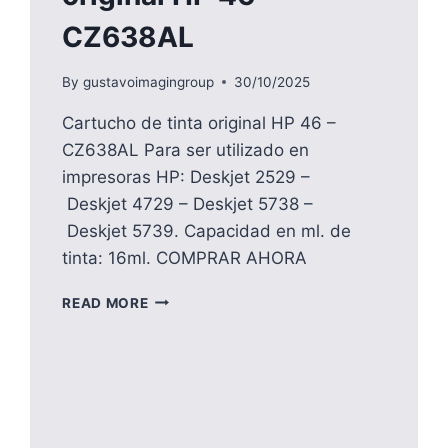
CZ638AL
By
gustavoimagingroup
30/10/2025
Cartucho de tinta original HP 46 –
CZ638AL Para ser utilizado en
impresoras HP: Deskjet 2529 –
Deskjet 4729 – Deskjet 5738 –
Deskjet 5739. Capacidad en ml. de
tinta: 16ml. COMPRAR AHORA
CARTUCHO
READ MORE
DE
TINTA
ORIGINAL
HP
46
–
CZ638AL