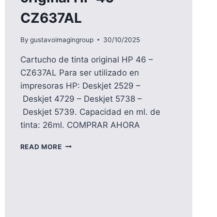
CZ637AL
By
gustavoimagingroup
30/10/2025
Cartucho de tinta original HP 46 –
CZ637AL Para ser utilizado en
impresoras HP: Deskjet 2529 –
Deskjet 4729 – Deskjet 5738 –
Deskjet 5739. Capacidad en ml. de
tinta: 26ml. COMPRAR AHORA
CARTUCHO
READ MORE
DE
TINTA
ORIGINAL
HP
46
–
CZ637AL