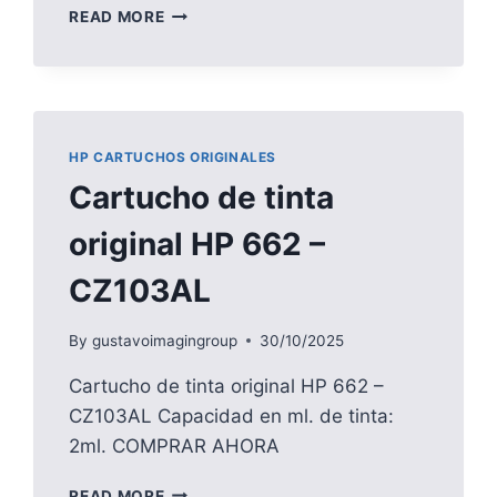
CARTUCHO
READ MORE
DE
TINTA
ORIGINAL
HP
19
–
HP CARTUCHOS ORIGINALES
C6628A
Cartucho de tinta
original HP 662 –
CZ103AL
By
gustavoimagingroup
30/10/2025
Cartucho de tinta original HP 662 –
CZ103AL Capacidad en ml. de tinta:
2ml. COMPRAR AHORA
CARTUCHO
READ MORE