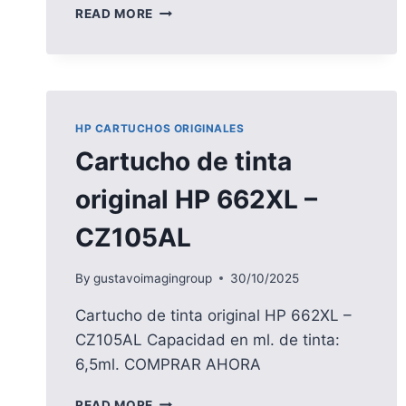
CARTUCHO
READ MORE
DE
TINTA
ORIGINAL
HP
17
–
HP CARTUCHOS ORIGINALES
C6625A
Cartucho de tinta
original HP 662XL –
CZ105AL
By
gustavoimagingroup
30/10/2025
Cartucho de tinta original HP 662XL –
CZ105AL Capacidad en ml. de tinta:
6,5ml. COMPRAR AHORA
CARTUCHO
READ MORE