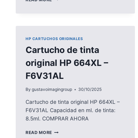
DE
TINTA
ORIGINAL
HP
662XL
–
HP CARTUCHOS ORIGINALES
CZ105AL
Cartucho de tinta
original HP 664XL –
F6V31AL
By
gustavoimagingroup
30/10/2025
Cartucho de tinta original HP 664XL –
F6V31AL Capacidad en ml. de tinta:
8.5ml. COMPRAR AHORA
CARTUCHO
READ MORE
DE