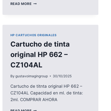
CARTUCHO
READ MORE
DE
TINTA
ORIGINAL
HP
662XL
–
HP CARTUCHOS ORIGINALES
CZ106AL
Cartucho de tinta
original HP 662 –
CZ104AL
By
gustavoimagingroup
30/10/2025
Cartucho de titnta original HP 662 –
CZ104AL Capacidad en ml. de tinta:
2ml. COMPRAR AHORA
CARTUCHO
READ MORE