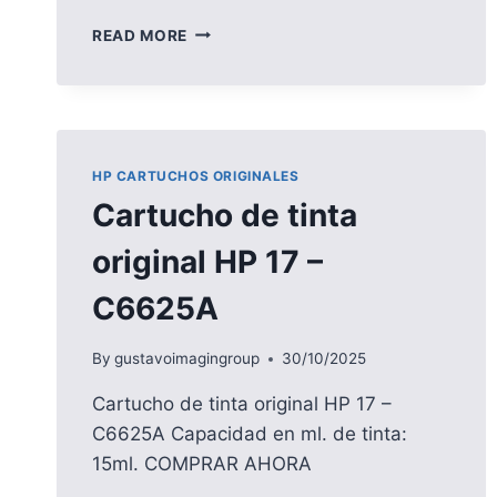
COMBO!
READ MORE
CARTUCHOS
DE
TINTA
ORIGINALES
HP
46
HP CARTUCHOS ORIGINALES
(DELIVERY
Cartucho de tinta
PACK
NEGRO
original HP 17 –
+
COLOR)
C6625A
By
gustavoimagingroup
30/10/2025
Cartucho de tinta original HP 17 –
C6625A Capacidad en ml. de tinta:
15ml. COMPRAR AHORA