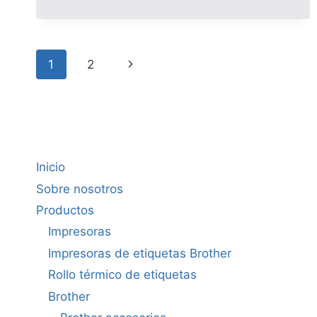
TINTA
ORIGINAL
HP
Page
664XL
Next
1
2
–
navigation
F6V31AL
Page
Inicio
Sobre nosotros
Productos
Impresoras
Impresoras de etiquetas Brother
Rollo térmico de etiquetas
Brother