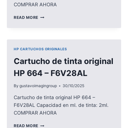
COMPRAR AHORA
CARTUCHO
READ MORE
DE
TINTA
ORIGINAL
HP
664XL
HP CARTUCHOS ORIGINALES
–
F6V30AL
Cartucho de tinta original
HP 664 – F6V28AL
By
gustavoimagingroup
30/10/2025
Cartucho de tinta original HP 664 –
F6V28AL Capacidad en ml. de tinta: 2ml.
COMPRAR AHORA
CARTUCHO
READ MORE