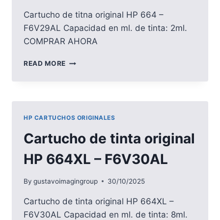
Cartucho de titna original HP 664 –
F6V29AL Capacidad en ml. de tinta: 2ml.
COMPRAR AHORA
CARTUCHO
READ MORE
DE
TINTA
ORIGINAL
HP
664
HP CARTUCHOS ORIGINALES
–
F6V29AL
Cartucho de tinta original
HP 664XL – F6V30AL
By
gustavoimagingroup
30/10/2025
Cartucho de tinta original HP 664XL –
F6V30AL Capacidad en ml. de tinta: 8ml.