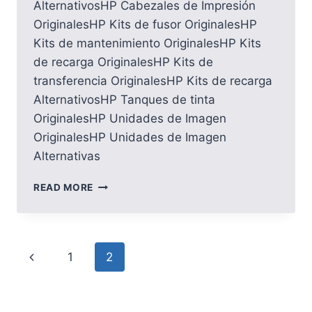
AlternativosHP Cabezales de Impresión
OriginalesHP Kits de fusor OriginalesHP
Kits de mantenimiento OriginalesHP Kits
de recarga OriginalesHP Kits de
transferencia OriginalesHP Kits de recarga
AlternativosHP Tanques de tinta
OriginalesHP Unidades de Imagen
OriginalesHP Unidades de Imagen
Alternativas
HP
READ MORE
Page
Previous
1
2
navigation
Page