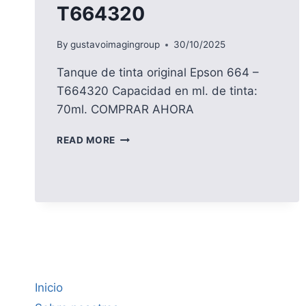
T664320
By
gustavoimagingroup
30/10/2025
Tanque de tinta original Epson 664 –
T664320 Capacidad en ml. de tinta:
70ml. COMPRAR AHORA
TANQUE
READ MORE
DE
TINTA
ORIGINAL
EPSON
664
–
T664320
Inicio