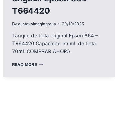
T664420
By
gustavoimagingroup
30/10/2025
Tanque de tinta original Epson 664 –
T664420 Capacidad en ml. de tinta:
70ml. COMPRAR AHORA
TANQUE
READ MORE
DE
TINTA
ORIGINAL
EPSON
664
–
T664420