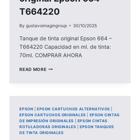
T664220
By
gustavoimagingroup
30/10/2025
Tanque de tinta original Epson 664 –
T664220 Capacidad en ml. de tinta:
70ml. COMPRAR AHORA
TANQUE
READ MORE
DE
TINTA
ORIGINAL
EPSON
664
–
EPSON
|
EPSON CARTUCHOS ALTERNATIVOS
|
T664220
EPSON CARTUCHOS ORIGINALES
|
EPSON CINTAS
DE IMPRESIÓN ORIGINALES
|
EPSON CINTAS
ROTULADORAS ORIGINALES
|
EPSON TANQUES
DE TINTA ORIGINALES