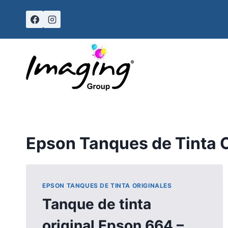
Skip
to
content
Epson Tanques de Tinta O
EPSON TANQUES DE TINTA ORIGINALES
Tanque de tinta
original Epson 664 –