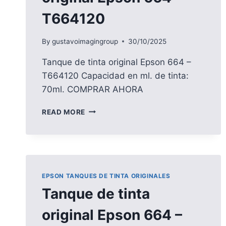
T664120
By
gustavoimagingroup
30/10/2025
Tanque de tinta original Epson 664 –
T664120 Capacidad en ml. de tinta:
70ml. COMPRAR AHORA
TANQUE
READ MORE
DE
TINTA
ORIGINAL
EPSON
664
–
EPSON TANQUES DE TINTA ORIGINALES
T664120
Tanque de tinta
original Epson 664 –