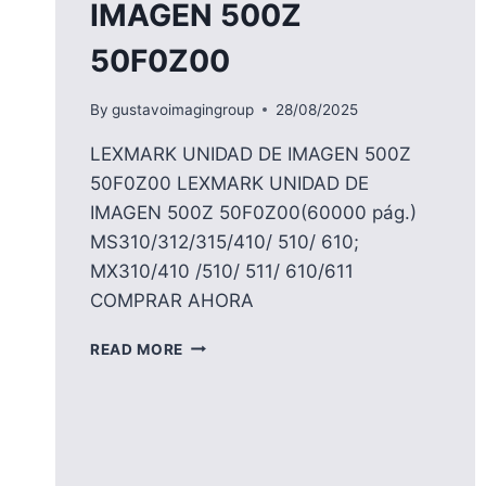
IMAGEN 500Z
50F0Z00
By
gustavoimagingroup
28/08/2025
LEXMARK UNIDAD DE IMAGEN 500Z
50F0Z00 LEXMARK UNIDAD DE
IMAGEN 500Z 50F0Z00(60000 pág.)
MS310/312/315/410/ 510/ 610;
MX310/410 /510/ 511/ 610/611
COMPRAR AHORA
LEXMARK
READ MORE
UNIDAD
DE
IMAGEN
500Z
50F0Z00