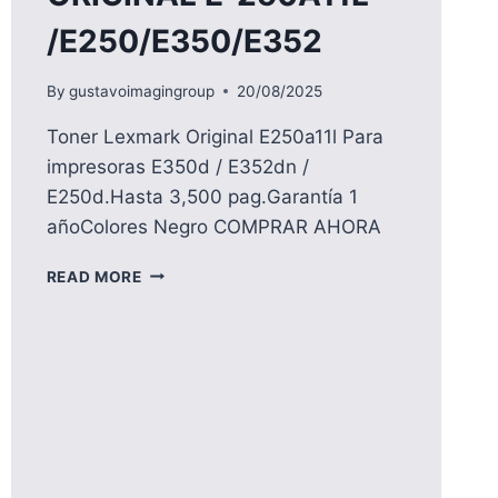
/E250/E350/E352
By
gustavoimagingroup
20/08/2025
Toner Lexmark Original E250a11l Para
impresoras E350d / E352dn /
E250d.Hasta 3,500 pag.Garantía 1
añoColores Negro COMPRAR AHORA
TONER
READ MORE
LEXMARK
ORIGINAL
E-
250A11L
/E250/E350/E352