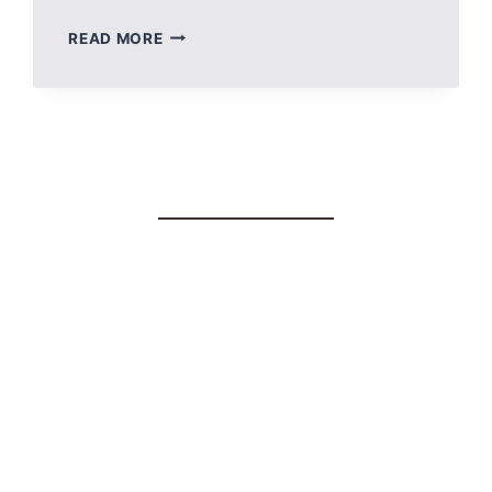
CARTUCHO
READ MORE
DE
TONER
ORIGINAL
LEXMARK
ALTO
RENDIMIENTO
(10000
PÁG)
604H
60F4H00
MX310/MX410/MX510/MX511/MX610/MX