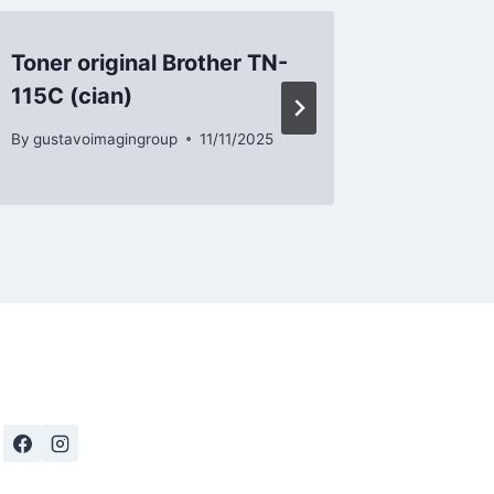
Toner original Brother TN-
Toner o
115C (cian)
225C (
By
gustavoimagingroup
11/11/2025
By
gustavo