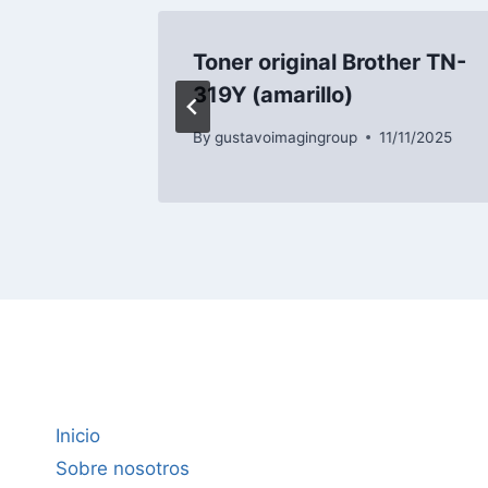
her TN-
Toner original Brother TN-
319Y (amarillo)
/11/2025
By
gustavoimagingroup
11/11/2025
Inicio
Sobre nosotros