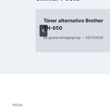
rother
Tóner alternativo Brother
TN-650
/11/2025
By
gustavoimagingroup
05/11/2025
Inicio