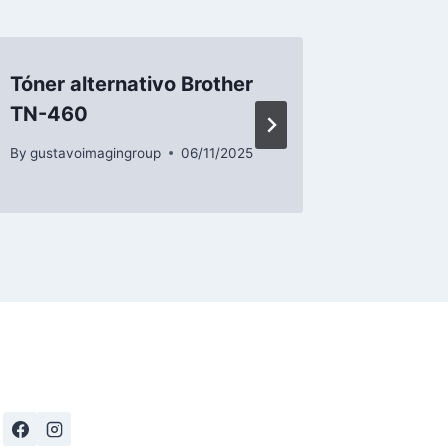
Tóner alternativo Brother
Tóner a
TN-460
TN-31
By
gustavoimagingroup
06/11/2025
By
gustavo