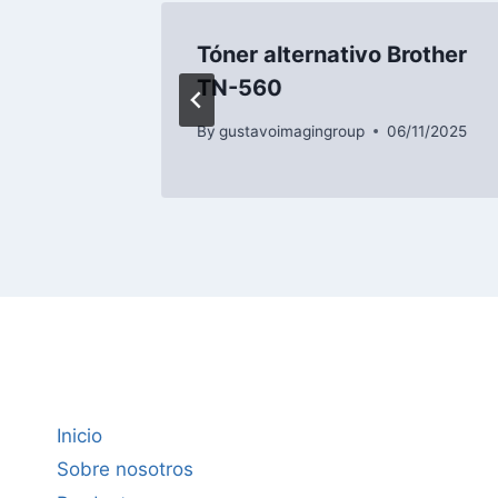
rother
Tóner alternativo Brother
TN-560
/11/2025
By
gustavoimagingroup
06/11/2025
Inicio
Sobre nosotros