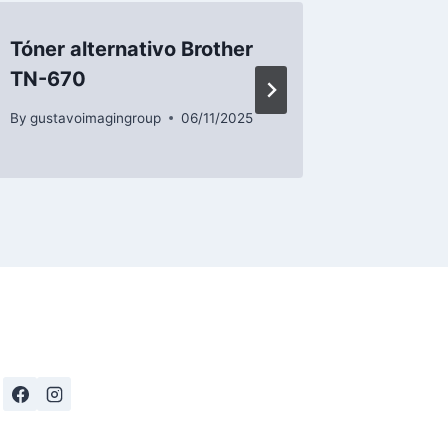
Tóner alternativo Brother
Tóner a
TN-670
TN-31
By
gustavoimagingroup
06/11/2025
By
gustavo