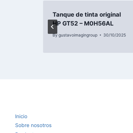
ori
Tanque de tinta original
HP GT52 – M0H56AL
/10/2025
By
gustavoimagingroup
30/10/2025
Inicio
Sobre nosotros