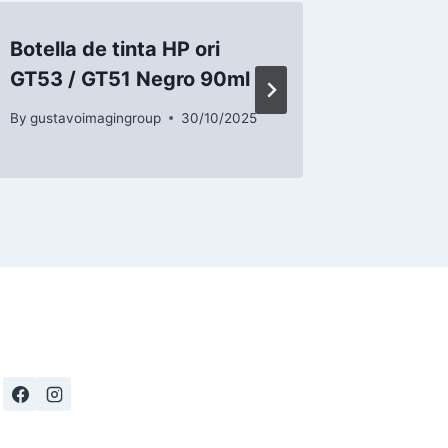
Botella de tinta HP ori
Botella
GT53 / GT51 Negro 90ml
GT52 M
By
gustavoimagingroup
30/10/2025
By
gustavo