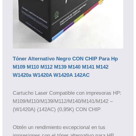
Tóner Alternativo Negro CON CHIP Para Hp
M109 M110 M112 M139 M140 M141 M142
W1420a W1420A W1420A 142AC
Cartucho Laser Compatible con impresoras HP:
M109/M110/M139/M112/M140/M141/M142 –
(W1420A) (142AC) (0,95K) CON CHIP
Obtén un rendimiento excepcional en tus
impresiones con el tóner alternativo para HP